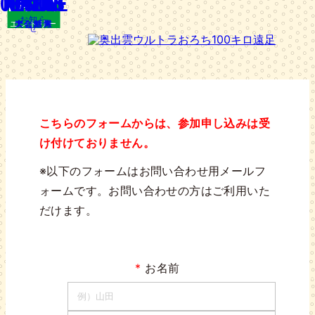
OUTLINE
RESULT
ACCESS
ENTRY
ENJOY
ENTRY
お知ら
エントリー
大会情報
楽しみ方
アクセス
大会結果
せ
参加申し込み
こちらのフォームからは、参加申し込みは受
け付けておりません。
※以下のフォームはお問い合わせ用メールフ
ォームです。お問い合わせの方はご利用いた
だけます。
*
お名前