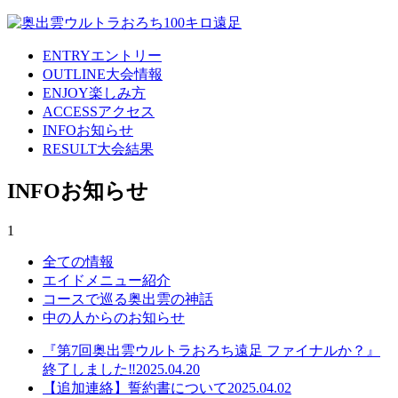
ENTRY
エントリー
OUTLINE
大会情報
ENJOY
楽しみ方
ACCESS
アクセス
INFO
お知らせ
RESULT
大会結果
INFO
お知らせ
1
全ての情報
エイドメニュー紹介
コースで巡る奥出雲の神話
中の人からのお知らせ
『第7回奥出雲ウルトラおろち遠足 ファイナルか？』
終了しました‼
2025.04.20
【追加連絡】誓約書について
2025.04.02