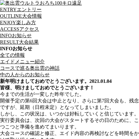
ENTRY
エントリー
OUTLINE
大会情報
ENJOY
楽しみ方
ACCESS
アクセス
INFO
お知らせ
RESULT
大会結果
INFO
お知らせ
全ての情報
エイドメニュー紹介
コースで巡る奥出雲の神話
中の人からのお知らせ
新年明けましておめでとうございます。
2021.01.04
皆様、明けましておめでとうございます！
今までの生活が一変した昨年でした。
開催予定の第6回大会は中止となり、さらに第7回大会も、残念
ですが、延期（日程未定）となってしまいました。
しかし、この状況は、いつかは好転していくと信じています。
実行委員会は、次回の大会がスタートするその日のために、こ
つこつと準備を進めてまいります。
大会コースの確認と修正、エイド内容の再検討などを時間をか