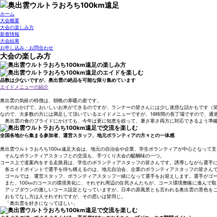
ホーム
大会概要
大会の楽しみ方
新着情報
大会結果
お申し込み・お問合わせ
大会の楽しみ方
品数は少ないですが、奥出雲の絶品を可能な限り集めています
エイドメニューの紹介
奥出雲の気候の特徴は、朝晩の寒暖の差です。
そのおかげで、おいしいお米ができるのですが、ランナーの皆さんには少し迷惑な話かもです（
なので、大多数の方には満足して頂いているエイドメニューですが、16時間の長丁場ですので、通
奥出雲の食のプライドにかけても、今年は更に知恵を絞って、暑さ寒さ両方に対応できるよう準備
全国各地から集まる参加者、運営スタッフ、地元ボランティアの方々との一体感
奥出雲ウルトラおろち100㎞遠足大会は、地元の自治会や企業、学生ボランティアが中心となって
そんなボランティアスタッフとの交流も、手づくり大会の醍醐味の一つ。
コース上で道案内をする走路員は、学生のボランティアスタッフの皆さんです。誘導しながら選手
各エイドポイントで選手を待ち構えるのは、地元自治会、企業のボランティアスタッフの皆さんで
ゴールでは、運営スタッフ、ボランティアスタッフ一緒になって選手をお迎えします。選手がゴー
また、100㎞のコースの環境美化に、それぞれ周辺の住民さんたちが、コース環境整備に進んで
アップダウンの激しいコース設定となっていますが、日本の原風景とも言われる奥出雲の景色をご
おもてなし方は人それぞれですが、その思いは皆同じ。
「奥出雲を好きになってほしい」