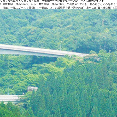
ぐるぐるのぼってぐるぐるくだる、高低差162ｍのおろちループがコースの難関ポイント
出雲坂根駅（標高564ｍ）から三井野原駅（標高726ｍ）の高低差162ｍを、おろちがとぐろを巻
後は、一気にゴールを目指して一直線。上りの坂根駅を通り過ぎれば、上空には”真っ赤な橋”（