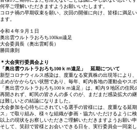
何卒ご理解いただきますようお願いいたします。
コロナ禍の早期収束を願い、次回の開催に向け、皆様に満足い
ます。
令和４年９月１日
奥出雲ウルトラおろち100km遠足
大会委員長（奥出雲町長）
勝田康則
＊大会実行委員会より
「奥出雲ウルトラおろち100ｋｍ遠足」 延期について
新型コロナウィルス感染は、度重なる変異株の出現等により、
止めがかからない状態であり、毎年、町内各地の運動会やス
「奥出雲ウルトラおろち100ｋｍ遠足」は、町内９地区の住
再開されず、町民の皆さんの多くのが、まだまだ感染拡大の継
は難しいとの結論になりました。
大会参加を心待ちにされている選手の皆様には、度重なる延
ス」で取り組み、様々な組織が参画・協力いただけるように検
以上の現状をお察しいただきご理解いただきますようお願い申
そして、笑顔で皆様とお会いできる日を、実行委員会一同楽し