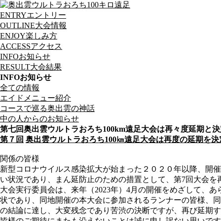
ENTRY
エントリー
OUTLINE
大会情報
ENJOY
楽しみ方
ACCESS
アクセス
INFO
お知らせ
RESULT
大会結果
INFO
お知らせ
全ての情報
エイドメニュー紹介
コースで巡る奥出雲の神話
中の人からのお知らせ
第七回奥出雲ウルトラおろち100km遠足大会は再々度延期と
第７回
奥出雲ウルトラおろち
100
㎞遠足大会は再度の延期を決
関係の皆様
新型コロナウイルス感染拡大が始まった２０２０年以降、開催
い状況であり、まん延防止のための措置として、第7回大会を
大会実行委員会は、来年（2023年）4月の開催をめざして
状であり、同地開催の本大会に参加されるランナーの皆様、同
の結論に達し、大変残念であり苦渋の決断ですが、再び延期す
皆様のご期待にまたも沿えないことは誠に申し訳ない思いです